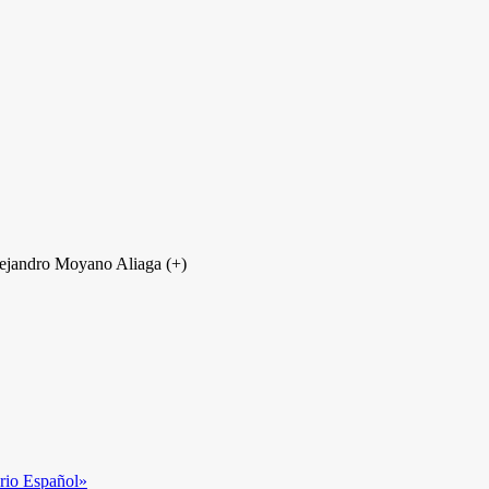
lejandro Moyano Aliaga (+)
rio Español»