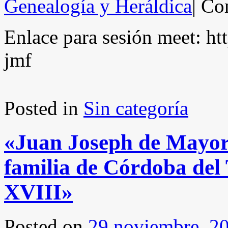
Genealogía y Heráldica
|
Com
Enlace para sesión meet: ht
jmf
Posted in
Sin categoría
«Juan Joseph de Mayor
familia de Córdoba del
XVIII»
Posted on
29 noviembre, 2