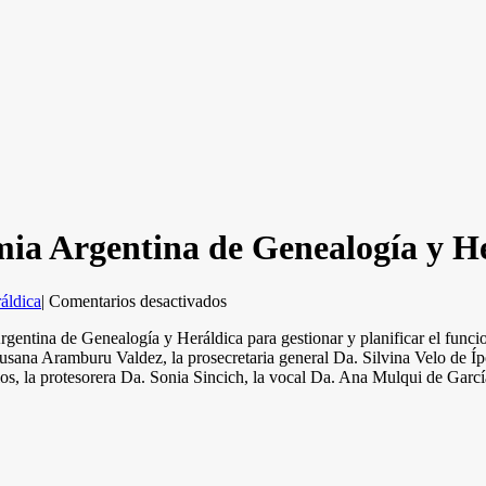
mia Argentina de Genealogía y H
en
áldica
|
Comentarios desactivados
Comisión
rgentina de Genealogía y Heráldica para gestionar y planificar el funcio
Directiva
sana Aramburu Valdez, la prosecretaria general Da. Silvina Velo de Ípola
de
s, la protesorera Da. Sonia Sincich, la vocal Da. Ana Mulqui de García
la
Academia
Argentina
de
Genealogía
y