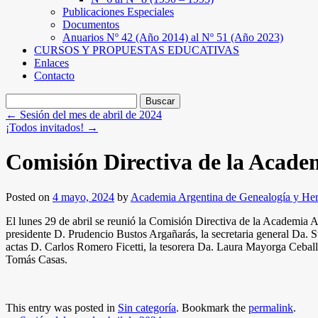
Publicaciones Especiales
Documentos
Anuarios Nº 42 (Año 2014) al Nº 51 (Año 2023)
CURSOS Y PROPUESTAS EDUCATIVAS
Enlaces
Contacto
Buscar:
←
Sesión del mes de abril de 2024
¡Todos invitados!
→
Comisión Directiva de la Acade
Posted on
4 mayo, 2024
by
Academia Argentina de Genealogía y Her
El lunes 29 de abril se reunió la Comisión Directiva de la Academia A
presidente D. Prudencio Bustos Argañarás, la secretaria general Da. Su
actas D. Carlos Romero Ficetti, la tesorera Da. Laura Mayorga Ceballo
Tomás Casas.
This entry was posted in
Sin categoría
. Bookmark the
permalink
.